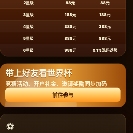
🎰 老虎机与捕鱼
🃏 真人娱乐城