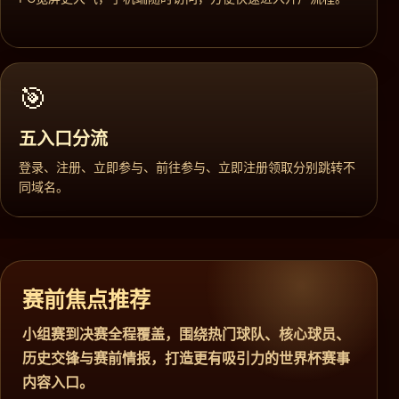
♠ 棋牌大厅
🎮 电子游艺
🎁 立即注册领取彩金
💳 马上存款开始游戏