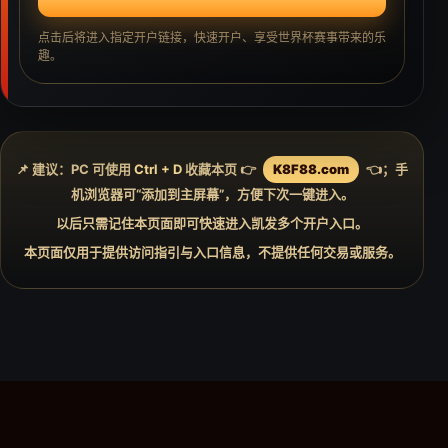
一键登录
：支持指纹或面部识别，快捷安全。
界面优化
：专为移动端设计，布局简洁，操作便捷不卡顿。
为什么选择凯发官网？
凯发凭借成熟的投注机制、可靠的安全防护及优质客服体系，在
亚洲线上娱乐市场保持领先，以下为官网优势解析。
✅ 优势
❌ 劣势
支持多种语言与亚洲货币
部分国家访问可能受限
丰富的体育、真人、棋牌等
某些优惠仅限特定区域用户
游戏
界面简洁友好，适合新手
赔率偏向亚洲盘口风格