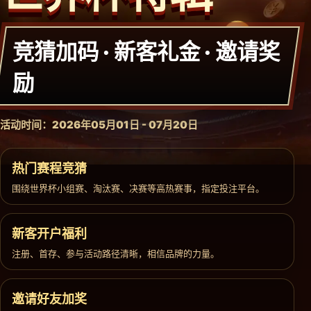
凯发集团/凯发电竞｜凯发集团实力平台解析
欢迎来到
凯发官网
，这里是亚洲用户首选的在线博彩娱乐平台，
提供从
体育博彩
、老虎机、真人娱乐、彩票，到棋牌和电子游艺
等丰富游戏体验。
平台获得菲律宾与英国合法牌照，并与多支英超俱乐部建立官方
合作。无论您是博彩新手还是资深玩家，凯发都为您打造最可
靠、刺激的在线娱乐世界。
🎮 热门游戏专区